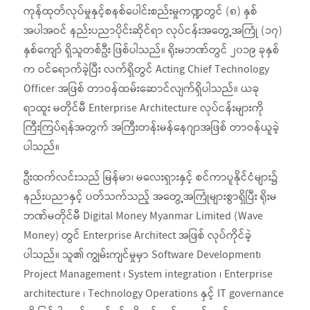
ကုန်ထုတ်လုပ်မှုနှင့်စနစ်ပေါင်းစည်းမှုကဏ္ဍတွင် (၈) နှစ်
အပါအဝင် နည်းပညာပိုင်းဆိုင်ရာ လုပ်ငန်းအတွေ့အကြုံ (၁၇)
နှစ်ကျော် ရှိသူတစ်ဦး ဖြစ်ပါသည်။ ရိုးမဘဏ်တွင် ၂၀၁၉ ခုနှစ်
က ဝင်ရောက်ခဲ့ပြီး လက်ရှိတွင် Acting Chief Technology
Officer အဖြစ် တာဝန်ထမ်းဆောင်လျက်ရှိပါသည်။ ယခု
ရာထူး မတိုင်မီ Enterprise Architecture လုပ်ငန်းများကို
ကြီးကြပ်ရန်အတွက် အကြီးတန်းမန်နေဂျာအဖြစ် တာဝန်ယူခဲ့
ပါသည်။
ဦးထက်လင်းသည် မြန်မာ၊ မလေးရှားနှင့် စင်ကာပူနိုင်ငံများ၌
နည်းပညာနှင့် ပတ်သက်သည့် အတွေ့အကြုံများစွာရှိပြီး ရိုးမ
ဘဏ်မတိုင်မီ Digital Money Myanmar Limited (Wave
Money) တွင် Enterprise Architect အဖြစ် လုပ်ကိုင်ခဲ့
ပါသည်။ သူ၏ ကျွမ်းကျင်မှုမှာ Software Development၊
Project Management ၊ System integration ၊ Enterprise
architecture ၊ Technology Operations နှင့် IT governance