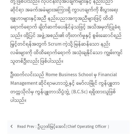
တို့ ဖြစ်ပါသည်။ လုပ်ငန်းလိုအပ်ချက်များနှင့် နည်းပညာ
ဆိုင်ရာ အခက်အခဲများအကြားရှိ ကွာဟချက်ကို စီးပွားရေး
ဗျူဟာများနှင့်အညီ နည်းပညာအကူအညီများဖြင့် ထိထိ
ရောက်ရောက် ချိတ်ဆက်ပေးနိုင်ခဲ့သဖြင့် အသိအမှတ်ပြုခံရ
သည်။ ထို့ပြင် အဖွဲ့အစည်း၏ တိုးတက်မှုနှင့် စွမ်းဆောင်ရည်
မြှင့်တင်ရန်အတွက် Scrum ကဲ့သို့ မြန်ဆန်သော နည်း
လမ်းများကို ထိထိရောက်ရောက် အသုံးချနိုင်သော ကျွမ်းကျင်
သူတစ်ဦးလည်း ဖြစ်ပါသည်။
ဦးထက်လင်းသည် Rome Business School မှ Financial
Management ဆိုင်ရာမဟာဘွဲ့နှင့် မော်လမြိုင် ကွန်ပျူတာ
တက္ကသိုလ်မှ ကွန်ပျူတာသိပ္ပံဘွဲ့ (B.C.Sc) ရရှိထားသူဖြစ်
ပါသည်။
Read Prev : ဦးဉာဏ်မြင့်အောင်(Chief Operating Officer )